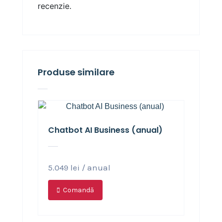
recenzie.
Produse similare
Chatbot AI Business (anual)
5.049
lei
/ anual
Comandă