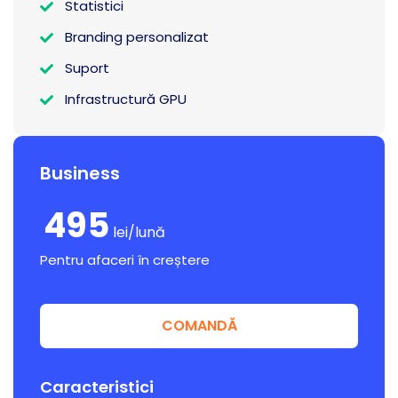
Statistici
Branding personalizat
Suport
Infrastructură GPU
Business
495
lei/lună
Pentru afaceri în creștere
COMANDĂ
Caracteristici