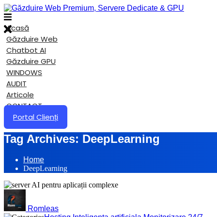
Acasă
Găzduire Web
Chatbot AI
Găzduire GPU
WINDOWS
AUDIT
Articole
CONTACT
Portal Clienți
Tag Archives:
DeepLearning
Home
DeepLearning
Romleas