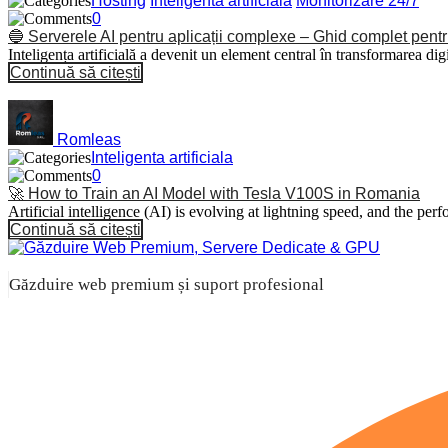
Hosting
Inteligenta artificiala
Monitorizare 24/7
0
🔵 Serverele AI pentru aplicații complexe – Ghid complet pentru 
Inteligența artificială a devenit un element central în transformarea digi
Continuă să citești
Romleas
Inteligenta artificiala
0
🚀 How to Train an AI Model with Tesla V100S in Romania
Artificial intelligence (AI) is evolving at lightning speed, and the p
Continuă să citești
Găzduire web premium și suport profesional