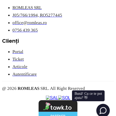
ROMLEAS SRL
J05/766/1994, RO5277445
office@romleas.ro
0756 439 365
Clienți
Portal
Ticket
Articole
Autentificare
@ 2026
ROMLEAS
SRL. All Right Reserved