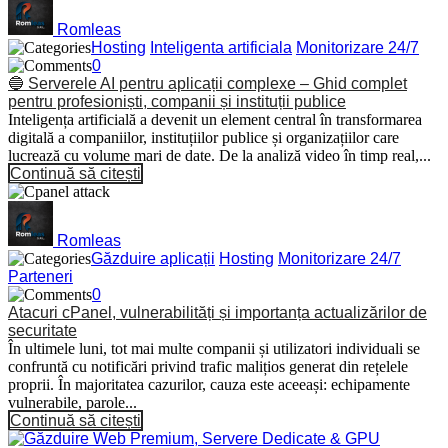
Romleas
Hosting
Inteligenta artificiala
Monitorizare 24/7
0
🔵 Serverele AI pentru aplicații complexe – Ghid complet
pentru profesioniști, companii și instituții publice
Inteligența artificială a devenit un element central în transformarea
digitală a companiilor, instituțiilor publice și organizațiilor care
lucrează cu volume mari de date. De la analiză video în timp real,...
Continuă să citești
Romleas
Găzduire aplicații
Hosting
Monitorizare 24/7
Parteneri
0
Atacuri cPanel, vulnerabilități și importanța actualizărilor de
securitate
În ultimele luni, tot mai multe companii și utilizatori individuali se
confruntă cu notificări privind trafic malițios generat din rețelele
proprii. În majoritatea cazurilor, cauza este aceeași: echipamente
vulnerabile, parole...
Continuă să citești