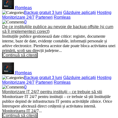
Romleas
Backup gratuit 3 luni
Găzduire aplicații
Hosting
Monitorizare 24/7
Parteneri
Romleas
0
De ce instituțiile publice au nevoie de backup offsite (și cum
să îl implementezi corect)
Instituțiile publice gestionează date critice: registre, documente
interne, baze de date, evidențe contabile, informații personale și
arhive electronice. Pierderea acestor date poate bloca activitatea unei
primării, școli sau direcții județene...
Continuă să citești
Romleas
Backup gratuit 3 luni
Găzduire aplicații
Hosting
Monitorizare 24/7
Parteneri
Romleas
0
Monitorizare IT 24/7 pentru instituții – ce trebuie să știi
Monitorizare IT 24/7 pentru instituții – ce trebuie să știi Instituțiile
publice depind de infrastructura IT pentru activitățile zilnice. Orice
întrerupere afectează direct cetățenii și activitatea internă.
Monitorizarea IT 24/7...
Continuă să citești