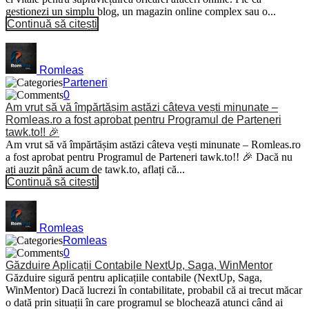
gestionezi un simplu blog, un magazin online complex sau o...
Continuă să citești
Romleas
Parteneri
0
Am vrut să vă împărtășim astăzi câteva vești minunate –
Romleas.ro a fost aprobat pentru Programul de Parteneri
tawk.to!! 🎉
Am vrut să vă împărtășim astăzi câteva vești minunate – Romleas.ro
a fost aprobat pentru Programul de Parteneri tawk.to!! 🎉 Dacă nu
ați auzit până acum de tawk.to, aflați că...
Continuă să citești
Romleas
Romleas
0
Găzduire Aplicații Contabile NextUp, Saga, WinMentor
Găzduire sigură pentru aplicațiile contabile (NextUp, Saga,
WinMentor) Dacă lucrezi în contabilitate, probabil că ai trecut măcar
o dată prin situații în care programul se blochează atunci când ai