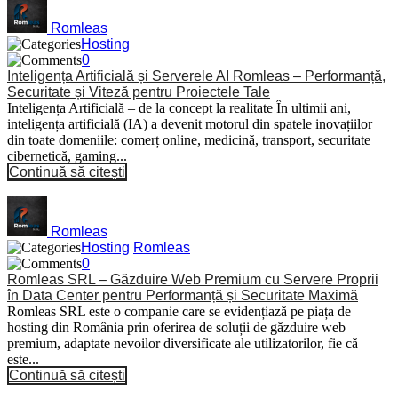
Romleas
Hosting
0
Inteligența Artificială și Serverele AI Romleas – Performanță,
Securitate și Viteză pentru Proiectele Tale
Inteligența Artificială – de la concept la realitate În ultimii ani,
inteligența artificială (IA) a devenit motorul din spatele inovațiilor
din toate domeniile: comerț online, medicină, transport, securitate
cibernetică, gaming...
Continuă să citești
Romleas
Hosting
Romleas
0
Romleas SRL – Găzduire Web Premium cu Servere Proprii
în Data Center pentru Performanță și Securitate Maximă
Romleas SRL este o companie care se evidențiază pe piața de
hosting din România prin oferirea de soluții de găzduire web
premium, adaptate nevoilor diversificate ale utilizatorilor, fie că
este...
Continuă să citești