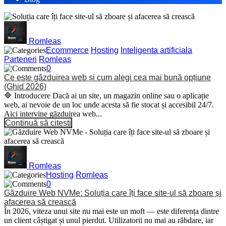
Romleas
Ecommerce
Hosting
Inteligenta artificiala
Parteneri
Romleas
0
Ce este găzduirea web și cum alegi cea mai bună opțiune
(Ghid 2026)
🔷 Introducere Dacă ai un site, un magazin online sau o aplicație
web, ai nevoie de un loc unde acesta să fie stocat și accesibil 24/7.
Aici intervine găzduirea web...
Continuă să citești
Romleas
Hosting
Romleas
0
Găzduire Web NVMe: Soluția care îți face site-ul să zboare și
afacerea să crească
În 2026, viteza unui site nu mai este un moft — este diferența dintre
un client câștigat și unul pierdut. Utilizatorii nu mai au răbdare, iar