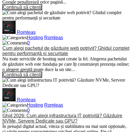
Google penalizează orice pagină...
Continuă să citești
Romleas
Hosting
Romleas
0
Cum alegi pachetul de găzduire web potrivit? Ghidul complet
pentru performanță și securitate
Nu toate serviciile de hosting sunt create la fel. Alegerea pachetului
de găzduire web este fundația pe care îți construiești prezența online;
o alegere greșită poate duce la un site...
Continuă să citești
Romleas
Hosting
Romleas
0
Ghid 2026: Cum alegi infrastructura IT potrivită? Găzduire
NVMe, Servere Dedicate sau GPU?
În peisajul digital actual, viteza și stabilitatea nu mai sunt opționale,
ci vitale pentru supraviețuirea oricărei afaceri online. Fie că