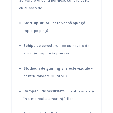
Serverele AI de la Romleas sunt folosite
cu succes de:
Start-up-uri AI
– care vor să ajungă
rapid pe piață
Echipe de cercetare
– ce au nevoie de
simulări rapide și precise
Studiouri de gaming și efecte vizuale
–
pentru randare 3D și VFX
Companii de securitate
– pentru analiză
în timp real a amenințărilor