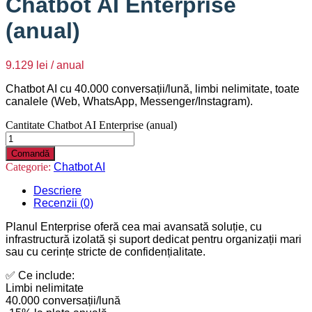
Chatbot AI Enterprise
(anual)
9.129
lei
/ anual
Chatbot AI cu 40.000 conversații/lună, limbi nelimitate, toate
canalele (Web, WhatsApp, Messenger/Instagram).
Cantitate Chatbot AI Enterprise (anual)
Comandă
Categorie:
Chatbot AI
Descriere
Recenzii (0)
Planul Enterprise oferă cea mai avansată soluție, cu
infrastructură izolată și suport dedicat pentru organizații mari
sau cu cerințe stricte de confidențialitate.
✅ Ce include:
Limbi nelimitate
40.000 conversații/lună