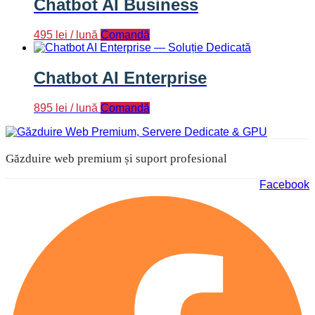
Chatbot AI Business
495
lei
/ lună
Comandă
Chatbot AI Enterprise
895
lei
/ lună
Comandă
Găzduire web premium și suport profesional
Facebook