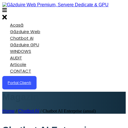
Acasă
Găzduire Web
Chatbot AI
Găzduire GPU
WINDOWS
AUDIT
Articole
CONTACT
Portal Clienți
Magazin
Home
/
Chatbot AI
/ Chatbot AI Enterprise (anual)