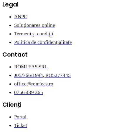
Legal
ANPC
Soluționarea online
Termeni şi condiţii
Politica de confidențialitate
Contact
ROMLEAS SRL
J05/766/1994, RO5277445
office@romleas.ro
0756 439 365
Clienți
Portal
Ticket